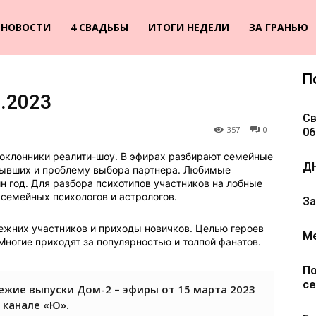
НОВОСТИ
4 СВАДЬБЫ
ИТОГИ НЕДЕЛИ
ЗА ГРАНЬЮ
П
.2023
Св
357
0
06
оклонники реалити-шоу. В эфирах разбирают семейные
ДН
 бывших и проблему выбора партнера. Любимые
н год. Для разбора психотипов участников на лобные
 семейных психологов и астрологов.
За
ежних участников и приходы новичков. Целью героев
Ме
Многие приходят за популярностью и толпой фанатов.
По
се
ежие выпуски Дом-2 – эфиры от 15 марта 2023
 канале «Ю».