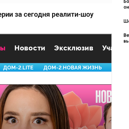
Бо
он
ерии за сегодня реалити-шоу
Шо
Ве
вы