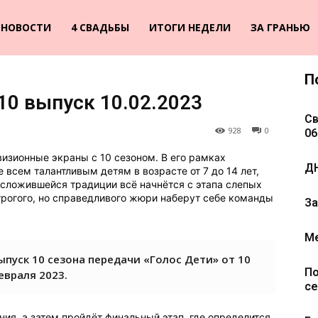
НОВОСТИ
4 СВАДЬБЫ
ИТОГИ НЕДЕЛИ
ЗА ГРАНЬЮ
П
 10 выпуск 10.02.2023
Св
928
0
06
визионные экраны с 10 сезоном. В его рамках
ДН
 всем талантливым детям в возрасте от 7 до 14 лет,
ложившейся традиции всё начнётся с этапа слепых
трогого, но справедливого жюри наберут себе команды
За
Ме
ыпуск 10 сезона передачи «Голос Дети» от 10
По
евраля 2023.
се
ия, а затем пройдёт финальный этап, где определится