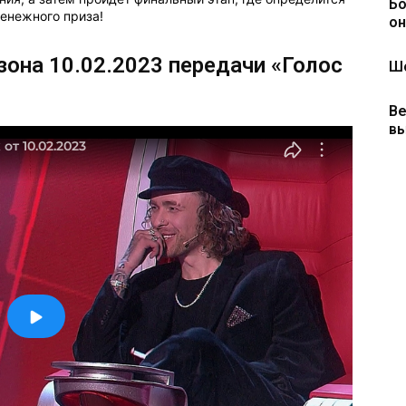
Бо
денежного приза!
он
зона 10.02.2023 передачи «Голос
Шо
Ве
вы