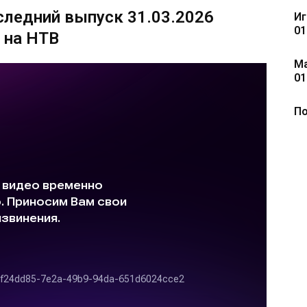
следний выпуск 31.03.2026
Иг
01
 на НТВ
Ма
01
По