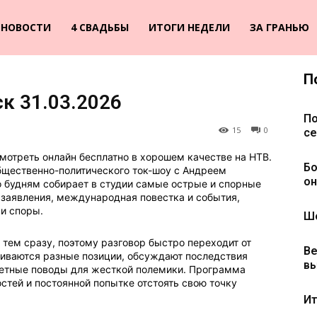
НОВОСТИ
4 СВАДЬБЫ
ИТОГИ НЕДЕЛИ
ЗА ГРАНЬЮ
П
к 31.03.2026
По
15
0
се
 смотреть онлайн бесплатно в хорошем качестве на НТВ.
Бо
бщественно-политического ток-шоу с Андреем
он
 будням собирает в студии самые острые и спорные
 заявления, международная повестка и события,
 и споры.
Шо
тем сразу, поэтому разговор быстро переходит от
Ве
лкиваются разные позиции, обсуждают последствия
вы
метные поводы для жесткой полемики. Программа
остей и постоянной попытке отстоять свою точку
Ит