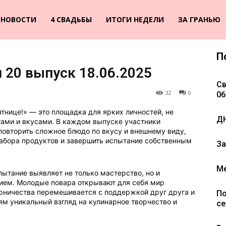
НОВОСТИ
4 СВАДЬБЫ
ИТОГИ НЕДЕЛИ
ЗА ГРАНЬЮ
П
 20 выпуск 18.06.2025
Св
32
0
06
тнице!» — это площадка для ярких личностей, не
ДН
тами и вкусами. В каждом выпуске участники
овторить сложное блюдо по вкусу и внешнему виду,
 набора продуктов и завершить испытание собственным
За
Ме
пытание выявляет не только мастерство, но и
нием. Молодые повара открывают для себя мир
рничества перемешивается с поддержкой друг друга и
По
ям уникальный взгляд на кулинарное творчество и
се