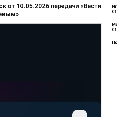
к от 10.05.2026 передачи «Вести
Иг
01
лёвым»
Ма
01
По