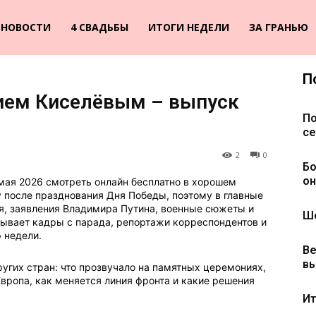
НОВОСТИ
4 СВАДЬБЫ
ИТОГИ НЕДЕЛИ
ЗА ГРАНЬЮ
П
ием Киселёвым – выпуск
По
се
2
0
Бо
он
мая 2026 смотреть онлайн бесплатно в хорошем
у после празднования Дня Победы, поэтому в главные
, заявления Владимира Путина, военные сюжеты и
Шо
ывает кадры с парада, репортажи корреспондентов и
 недели.
Ве
вы
угих стран: что прозвучало на памятных церемониях,
Европа, как меняется линия фронта и какие решения
Ит